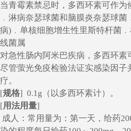
当青霉素禁忌时，多西环素可作为
﹒淋病奈瑟球菌和脑膜炎奈瑟球菌
病)﹒单核细胞增生性里斯特杆菌
线菌属
对急性肠内阿米巴疾病，多西环素
尽管萤光免疫检验法证实感染因子
疗。
[
规格
] 0.1g（以多西环素计）。
[
用法用量
]
成人：常用量为：第一天，给药20
染的程度每日给药100～200mg，