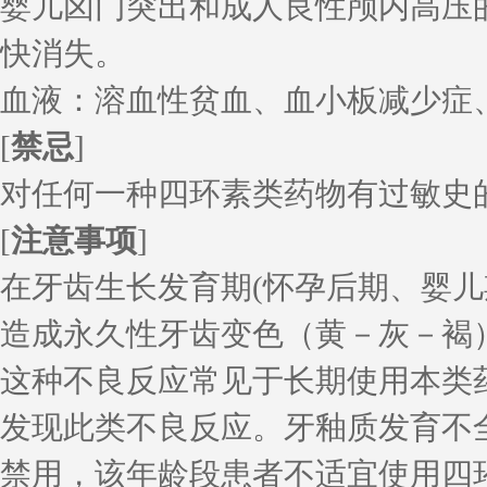
婴儿囟门突出和成人良性颅内高压
快消失。
血液：溶血性贫血、血小板减少症
[
禁忌
]
对任何一种四环素类药物有过敏史
[
注意事项
]
在牙齿生长发育期(怀孕后期、婴儿
造成永久性牙齿变色（黄－灰－褐
这种不良反应常见于长期使用本类
发现此类不良反应。牙釉质发育不
禁用，该年龄段患者不适宜使用四