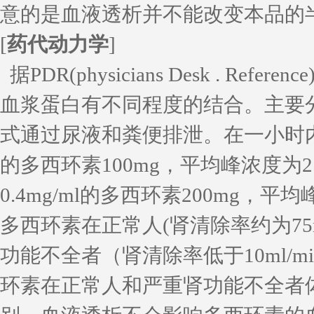
意的是血液透析并不能改变本品的
[
药代动力学
]
据PDR(physicians Desk . 
血浆蛋白有不同程度的结合。主要
式通过尿液和粪便排泄。在一小时内给
的多西环素100mg，平均峰浓度为2
0.4mg/ml的多西环素200mg，平均峰
多西环素在正常人(肾清除率约为75m
功能不全者（肾清除率低于10ml/
环素在正常人和严重肾功能不全者体