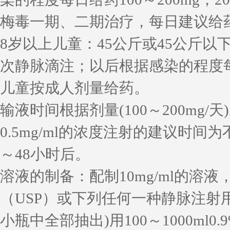
梅毒一期、二期治疗，每日建议给药3
8岁以上儿童：45公斤或45公斤以
次静脉滴注；以后根据感染的程度每
儿童按成人剂量给药。
输液时间根据剂量(100～200mg/
0.5mg/ml的浓度注射的建议时
～48小时后。
溶液的制备：配制10mg/ml的溶
（USP）或下列任何一种静脉注射用
小瓶中全部抽出)用100～1000m