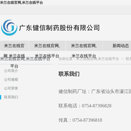
米兰在线官网,米兰在线平台
米兰在线官
米兰在线官网,
米兰在线官网,
新闻动态
网,米兰在线
米兰在线平台
米兰在线平台
米兰在线官网,米兰在线平台
当前位置：
米兰在线官网,米兰在线平台
>
联
平台
公司简介
联系我们
公司规模
公司荣誉
健信制药厂址：广东省汕头市濠江
联系我们
联系电话：0754-87396828
传真：0754-87396818